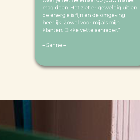
waar je het helemaal op jouw manier
mag doen. Het ziet er geweldig uit en
de energie is fijn en de omgeving
heerlijk. Zowel voor mij als mijn
klanten. Dikke vette aanrader.”
– Sanne –