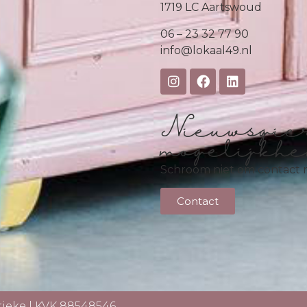
1719 LC Aartswoud
06 – 23 32 77 90
info@lokaal49.nl
Nieuwsgie
mogelijkh
Schroom niet om contact 
Contact
rieke
| KVK 88548546