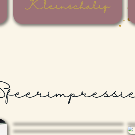
Kleinschalig
Sfeerimpressi