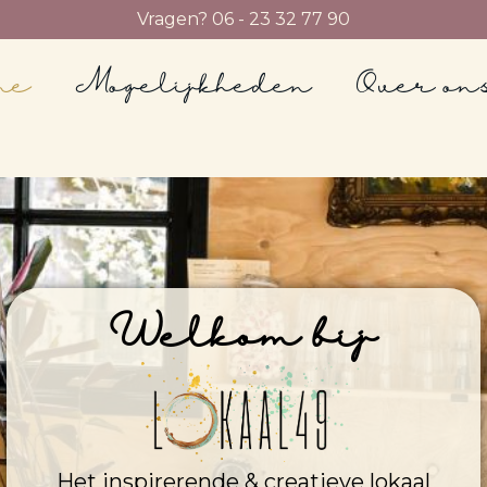
Vragen? 06 - 23 32 77 90
me
Mogelijkheden
Over on
Welkom bij
Het inspirerende & creatieve lokaal