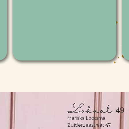
Lokaal 49
Mariska Lootsma
Zuiderzeestraat 47