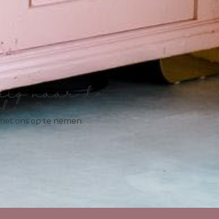
rig naar de
eden?
met ons op te nemen.